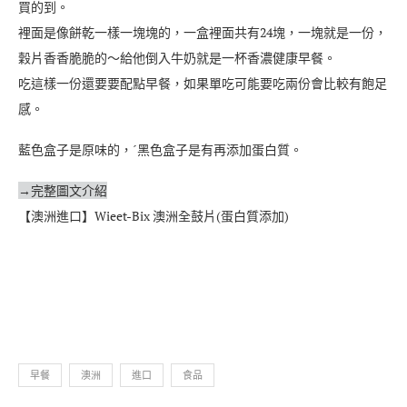
買的到。
裡面是像餅乾一樣一塊塊的，一盒裡面共有24塊，一塊就是一份，
穀片香香脆脆的～給他倒入牛奶就是一杯香濃健康早餐。
吃這樣一份還要要配點早餐，如果單吃可能要吃兩份會比較有飽足
感。
藍色盒子是原味的，ˊ黑色盒子是有再添加蛋白質。
→
完整圖文介紹
【澳洲進口】Wieet-Bix 澳洲全鼓片(蛋白質添加)
早餐
澳洲
進口
食品