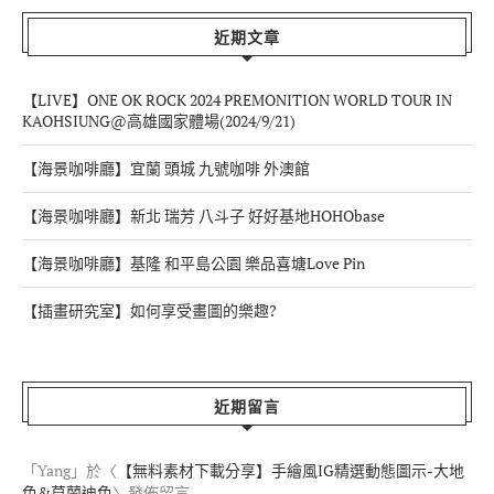
近期文章
【LIVE】ONE OK ROCK 2024 PREMONITION WORLD TOUR IN
KAOHSIUNG@高雄國家體場(2024/9/21)
【海景咖啡廳】宜蘭 頭城 九號咖啡 外澳館
【海景咖啡廳】新北 瑞芳 八斗子 好好基地HOHObase
【海景咖啡廳】基隆 和平島公園 樂品喜塘Love Pin
【插畫研究室】如何享受畫圖的樂趣?
近期留言
「
Yang
」於〈
【無料素材下載分享】手繪風IG精選動態圖示-大地
色&莫蘭迪色
〉發佈留言