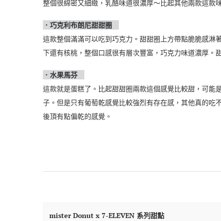
整個很綿密又細緻，乳酪味道很濃厚～比起其他兩款這款味
．巧克利布朗尼甜甜圈
這款整個滿滿可以吃到巧克力。甜甜圈上方帶點脆脆感淋
下還有核桃，整個口感很有層次豐富，巧克力味道濃厚。
．水果馬芬
這款就是蛋糕了。比起甜甜圈兩款這個感覺比較甜，可能
子。但是只有葡萄乾感覺比較強烈有存在感，其他真的吃
後頂有點偏乾的感覺。
mister Donut x 7-ELEVEN 系列甜點