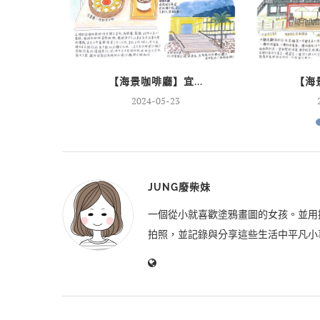
..
【海景咖啡廳】宜...
【海景
2024-05-23
JUNG廢柴妹
一個從小就喜歡塗鴉畫圖的女孩。並用
拍照，並記錄與分享這些生活中平凡小