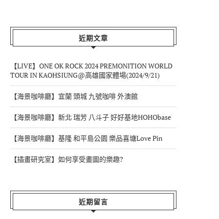
近期文章
【LIVE】ONE OK ROCK 2024 PREMONITION WORLD
TOUR IN KAOHSIUNG@高雄國家體場(2024/9/21)
【海景咖啡廳】宜蘭 頭城 九號咖啡 外澳館
【海景咖啡廳】新北 瑞芳 八斗子 好好基地HOHObase
【海景咖啡廳】基隆 和平島公園 樂品喜塘Love Pin
【插畫研究室】如何享受畫圖的樂趣?
近期留言