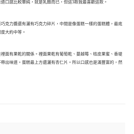
道口感比較單純，就是乳酪而已，但這3款我最喜歡這款。
著巧克力醬還有灑有巧克力碎片，中間是像蛋糕一樣的蛋糕體，最底
甜度大約中等。
是裡面有果乾的關係。裡面果乾有葡萄乾、蔓越莓、桔皮果蜜、香堤
不帶出味道。蛋糕最上方還灑有杏仁片。所以口感也是滿豐富的，然