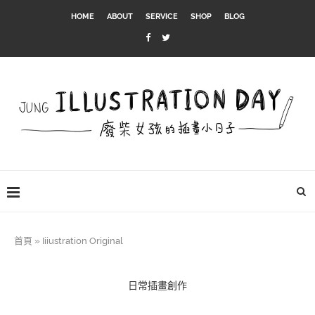
HOME
ABOUT
SERVICE
SHOP
BLOG
首頁
»
Iiiustration Original
日常插畫創作