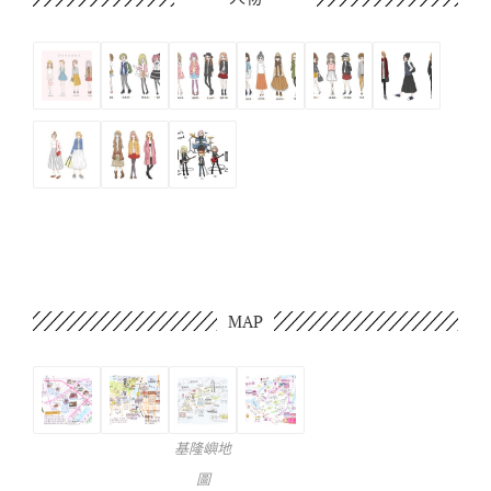
MAP
基隆嶼地
圖