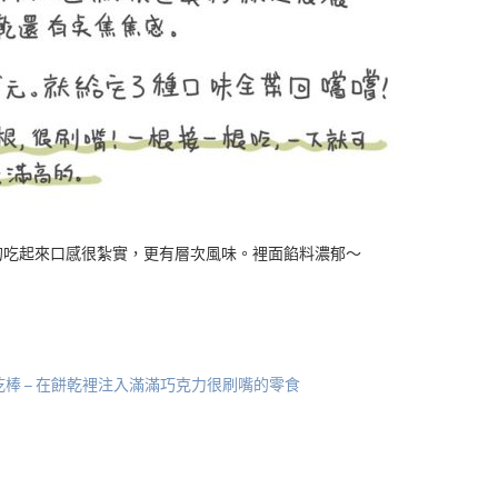
的吃起來口感很紮實，更有層次風味。裡面餡料濃郁～
心餅乾棒 – 在餅乾裡注入滿滿巧克力很刷嘴的零食