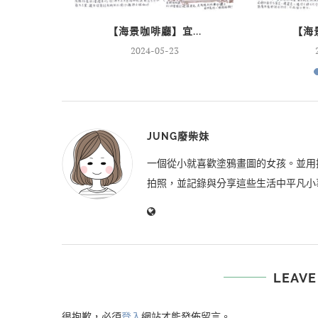
..
【海景咖啡廳】宜...
【海景
2024-05-23
JUNG廢柴妹
一個從小就喜歡塗鴉畫圖的女孩。並用
拍照，並記錄與分享這些生活中平凡小
LEAVE
很抱歉，必須
登入
網站才能發佈留言。