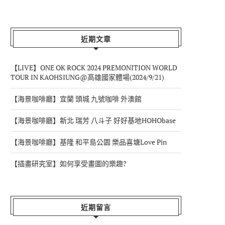
近期文章
【LIVE】ONE OK ROCK 2024 PREMONITION WORLD
TOUR IN KAOHSIUNG@高雄國家體場(2024/9/21)
【海景咖啡廳】宜蘭 頭城 九號咖啡 外澳館
【海景咖啡廳】新北 瑞芳 八斗子 好好基地HOHObase
【海景咖啡廳】基隆 和平島公園 樂品喜塘Love Pin
【插畫研究室】如何享受畫圖的樂趣?
近期留言