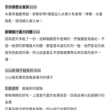
手作季節水果茶
$220
水果茶偏酸帶甜，新鮮好啊!裡面加入水果片有香橙、檸檬、水蜜
桃乾，侵泡越久越入味！
鮮蝦蝦汁義大利麵
$360
因為意外多點了一份。這鮮蝦麵意外是辣的，然後麵是寬扁的，不
是一般想的那種義大利麵。整盤基本是紅紅的一盤，他們家走的就
是特色創意料理，所以這盤看名字想像跟實際出來的真的很不一
樣。
火山捲 親子鮭魚丼 $350
火山捲其實就很像是壽司的樣子
乳酪蛋糕
飯後附的甜點
軟軟綿綿的好吃~~上面是可愛的金庫造型，因為這裡以前是銀行的
金庫
打算走時沒想到還有甜點，所以就打包帶回家吃