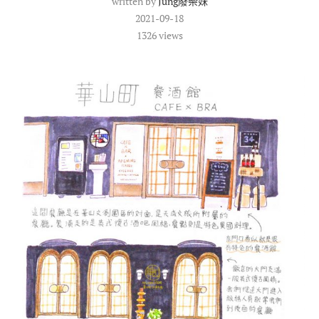
written by
Jung廢柴妹
2021-09-18
1326
views