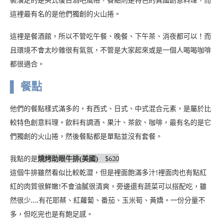
這裡最有名的是他們獨創的火山捲。
這裡是餐酒館，所以不管吃午餐、晚餐、下午茶、消夜都可以！而
且環境不會太吵雜很有氣氛，不管是大家起來或是一個人喝喝咖啡
都很適合。
▌ 餐點
他們的餐點樣式滿多的，有西式、日式、中式混合元素，是屬於比
較特色創意料理。飲料有調酒、果汁、茶飲、咖啡，最有名的是它
們獨創的火山捲，然後餐點都是單點並沒有套餐。
我點的是
燒烤助眼牛排(美國)
$620
這個牛排雖然看似比較乾澀，但是裡面飽滿多汁!裡面肉也有點紅
紅的肉質很鮮嫩!不會油膩很清爽，旁邊還有蔬菜可以搭配吃，雖
然很少….有花耶蔡、紅蘿蔔、番茄、玉米筍、黃嬌。一份分量不
多，但吃完也是有飽足感。