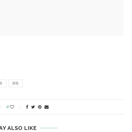
食
餅乾
0
AY ALSO LIKE