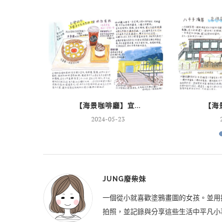
..
【海景咖啡廳】宜...
【海景
2024-05-23
JUNG廢柴妹
一個從小就喜歡塗鴉畫圖的女孩。並用
拍照，並記錄與分享這些生活中平凡小