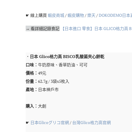
☛ 線上購買
蝦皮商城
/
蝦皮購物
/
樂天
/
DOKODEMO日本
→ 看詳細記錄食記
【日本進口 零食】日本 GLICO格力高 
．日本 Glico格力高 BISCO乳酸菌夾心餅乾
口味：
牛奶原味、香草奶油、可可
價格：
49元
份量：
62.7g / 3袋x5枚入
產地：
日本神戶市
購入：
大創
☛
日本Glicoグリコ官網
/
台灣Glico格力高官網