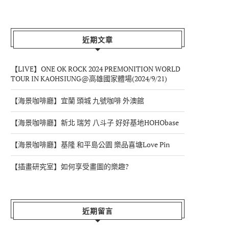
近期文章
【LIVE】ONE OK ROCK 2024 PREMONITION WORLD
TOUR IN KAOHSIUNG@高雄國家體場(2024/9/21)
【海景咖啡廳】宜蘭 頭城 九號咖啡 外澳館
【海景咖啡廳】新北 瑞芳 八斗子 好好基地HOHObase
【海景咖啡廳】基隆 和平島公園 樂品喜塘Love Pin
【插畫研究室】如何享受畫圖的樂趣?
近期留言