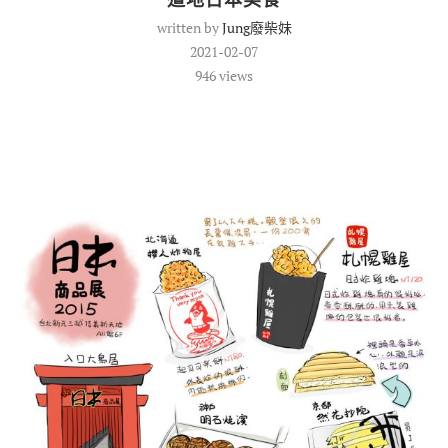
written by
Jung廢柴妹
2021-02-07
946
views