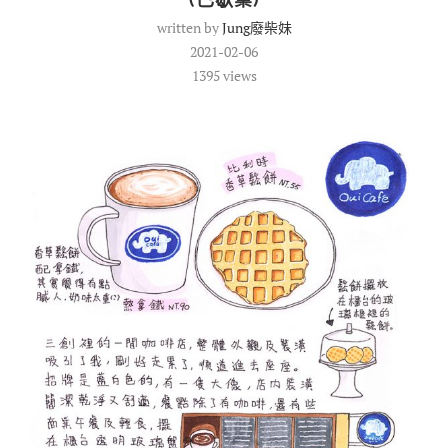
written by
Jung廢柴妹
2021-02-06
1395
views