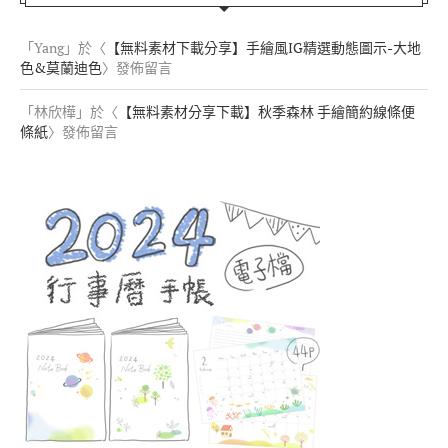
「
Yang
」於〈
【無料素材下載分享】手繪風IG精選動態圖示-大地
色&莫蘭迪色
〉發佈留言
「
林欣樺
」於〈
【無料素材分享下載】秋季森林 手繪簡約線條便
條紙
〉發佈留言