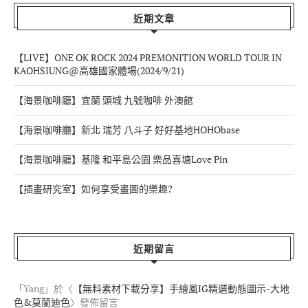
近期文章
【LIVE】ONE OK ROCK 2024 PREMONITION WORLD TOUR IN
KAOHSIUNG@高雄國家體場(2024/9/21)
【海景咖啡廳】宜蘭 頭城 九號咖啡 外澳館
【海景咖啡廳】新北 瑞芳 八斗子 好好基地HOHObase
【海景咖啡廳】基隆 和平島公園 樂品喜塘Love Pin
【插畫研究室】如何享受畫圖的樂趣?
近期留言
「
Yang
」於〈
【無料素材下載分享】手繪風IG精選動態圖示-大地
色&莫蘭迪色
〉發佈留言