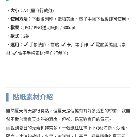
．大小：
A4 (需自行裁剪)
．使用方法：
下載後列印，電腦美編、電子手帳下載後即可使用。
．檔案：
JPG / PNG透明底圖 / 300dpi
．款式：
2款
．運用：
手帳裝飾、拼貼
卡片等手作
電腦美編圖片素
材
電子手帳素材(需自行裁剪)
▌ 貼紙素材介紹
雖然夏天每天都很炎熱，但夏天是個擁有有好多活動的季節。我雖
然不愛台灣夏天炎熱的濕度，但卻非昂喜歡夏日的氣氛~
而說到夏日的元素也非常多，一張紙往往畫不下(笑)海邊、沙灘、
陽光、冰涼的飲料、水果、冰淇淋、比基尼…都是經典的夏天元