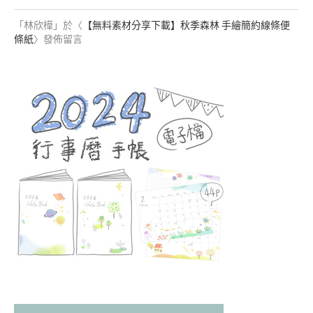
「
林欣樺
」於〈
【無料素材分享下載】秋季森林 手繪簡約線條便
條紙
〉發佈留言