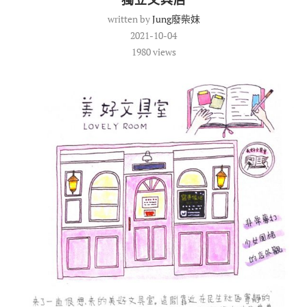
written by
Jung廢柴妹
2021-10-04
1980
views