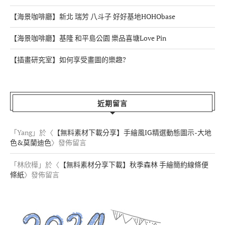
【海景咖啡廳】新北 瑞芳 八斗子 好好基地HOHObase
【海景咖啡廳】基隆 和平島公園 樂品喜塘Love Pin
【插畫研究室】如何享受畫圖的樂趣?
近期留言
「
Yang
」於〈
【無料素材下載分享】手繪風IG精選動態圖示-大地
色&莫蘭迪色
〉發佈留言
「
林欣樺
」於〈
【無料素材分享下載】秋季森林 手繪簡約線條便
條紙
〉發佈留言