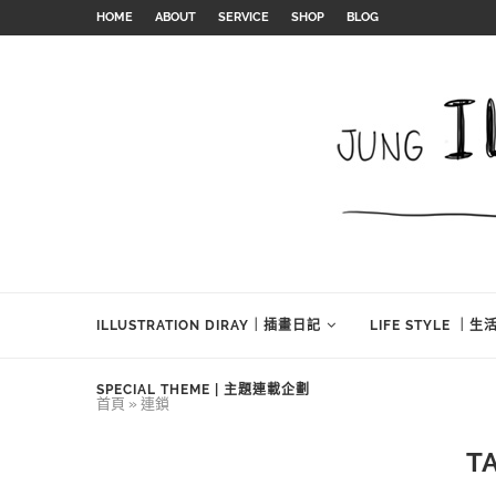
HOME
ABOUT
SERVICE
SHOP
BLOG
ILLUSTRATION DIRAY｜插畫日記
LIFE STYLE ｜
SPECIAL THEME | 主題連載企劃
首頁
»
連鎖
T