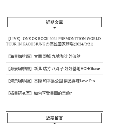
近期文章
【LIVE】ONE OK ROCK 2024 PREMONITION WORLD
TOUR IN KAOHSIUNG@高雄國家體場(2024/9/21)
【海景咖啡廳】宜蘭 頭城 九號咖啡 外澳館
【海景咖啡廳】新北 瑞芳 八斗子 好好基地HOHObase
【海景咖啡廳】基隆 和平島公園 樂品喜塘Love Pin
【插畫研究室】如何享受畫圖的樂趣?
近期留言