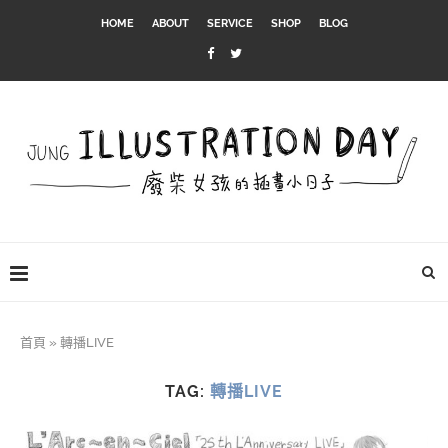
HOME
ABOUT
SERVICE
SHOP
BLOG
首頁
»
轉播LIVE
TAG:
轉播LIVE