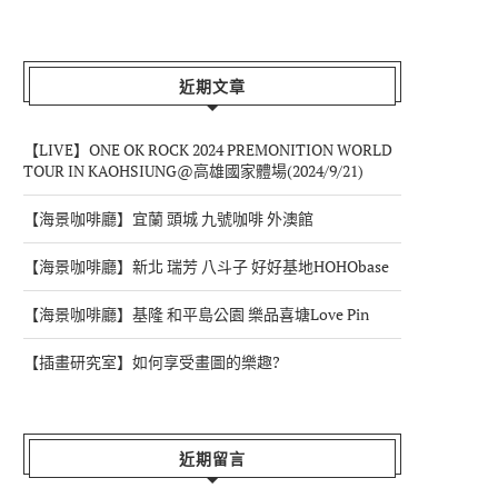
近期文章
【LIVE】ONE OK ROCK 2024 PREMONITION WORLD
TOUR IN KAOHSIUNG@高雄國家體場(2024/9/21)
【海景咖啡廳】宜蘭 頭城 九號咖啡 外澳館
【海景咖啡廳】新北 瑞芳 八斗子 好好基地HOHObase
【海景咖啡廳】基隆 和平島公園 樂品喜塘Love Pin
【插畫研究室】如何享受畫圖的樂趣?
近期留言