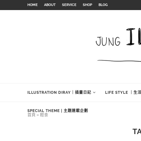
HOME
ABOUT
SERVICE
SHOP
BLOG
ILLUSTRATION DIRAY｜插畫日記
LIFE STYLE ｜
SPECIAL THEME | 主題連載企劃
首頁
»
輕食
T