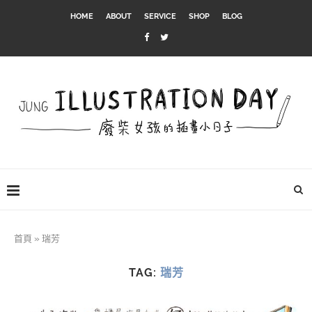
HOME
ABOUT
SERVICE
SHOP
BLOG
首頁
»
瑞芳
TAG:
瑞芳