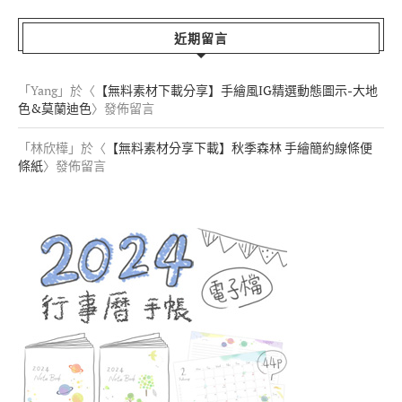
近期留言
「
Yang
」於〈
【無料素材下載分享】手繪風IG精選動態圖示-大地
色&莫蘭迪色
〉發佈留言
「
林欣樺
」於〈
【無料素材分享下載】秋季森林 手繪簡約線條便
條紙
〉發佈留言