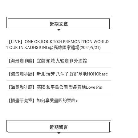
近期文章
【LIVE】ONE OK ROCK 2024 PREMONITION WORLD
TOUR IN KAOHSIUNG@高雄國家體場(2024/9/21)
【海景咖啡廳】宜蘭 頭城 九號咖啡 外澳館
【海景咖啡廳】新北 瑞芳 八斗子 好好基地HOHObase
【海景咖啡廳】基隆 和平島公園 樂品喜塘Love Pin
【插畫研究室】如何享受畫圖的樂趣?
近期留言