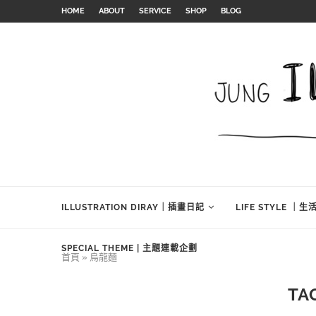
HOME
ABOUT
SERVICE
SHOP
BLOG
ILLUSTRATION DIRAY｜插畫日記
LIFE STYLE ｜
SPECIAL THEME | 主題連載企劃
首頁
»
烏龍麵
TA