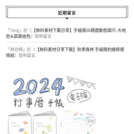
近期留言
「
Yang
」於〈
【無料素材下載分享】手繪風IG精選動態圖示-大地
色&莫蘭迪色
〉發佈留言
「
林欣樺
」於〈
【無料素材分享下載】秋季森林 手繪簡約線條便
條紙
〉發佈留言