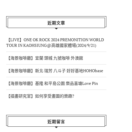
近期文章
【LIVE】ONE OK ROCK 2024 PREMONITION WORLD
TOUR IN KAOHSIUNG@高雄國家體場(2024/9/21)
【海景咖啡廳】宜蘭 頭城 九號咖啡 外澳館
【海景咖啡廳】新北 瑞芳 八斗子 好好基地HOHObase
【海景咖啡廳】基隆 和平島公園 樂品喜塘Love Pin
【插畫研究室】如何享受畫圖的樂趣?
近期留言