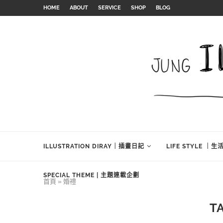
HOME
ABOUT
SERVICE
SHOP
BLOG
ILLUSTRATION DIRAY｜插畫日記
LIFE STYLE ｜
SPECIAL THEME | 主題連載企劃
首頁
»
婚禮
T